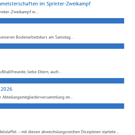
nmeisterschaften im Sprinter-Zweikampf
rinter-Zweikampf in
…
f unseren Bodenarbeitskurs am Samstag
…
ballfreunde, liebe Eltern, auch
…
g 2026
der Abteilungsmitgliederversammlung im
…
lstaffel – mit diesen abwechslungsreichen Disziplinen startete
…