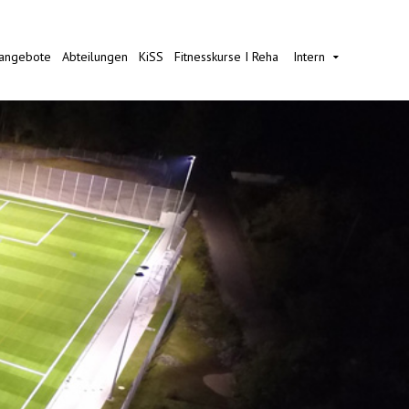
nangebote
Abteilungen
KiSS
Fitnesskurse I Reha
Intern