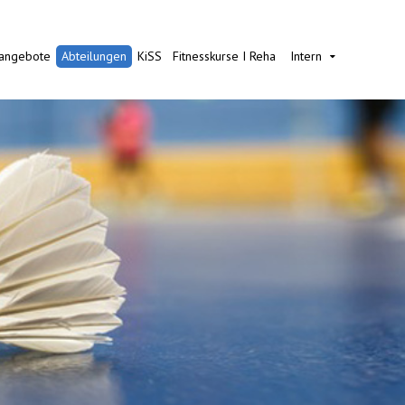
nangebote
Abteilungen
KiSS
Fitnesskurse I Reha
Intern