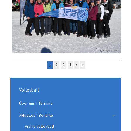
1
2
3
4
Volleyball
Über uns I Termine
Aktuelles I Berichte
Archiv Volleyball