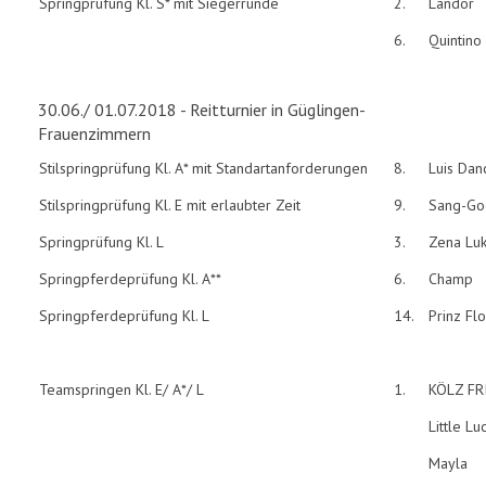
Springprüfung Kl. S* mit Siegerrunde
2.
Landor
6.
Quintino
30.06./ 01.07.2018 - Reitturnier in Güglingen-
Frauenzimmern
Stilspringprüfung Kl. A* mit Standartanforderungen
8.
Luis Dan
Stilspringprüfung Kl. E mit erlaubter Zeit
9.
Sang-Go
Springprüfung Kl. L
3.
Zena Lu
Springpferdeprüfung Kl. A**
6.
Champ
Springpferdeprüfung Kl. L
14.
Prinz Flo
Teamspringen Kl. E/ A*/ L
1.
KÖLZ FR
Little Lu
Mayla