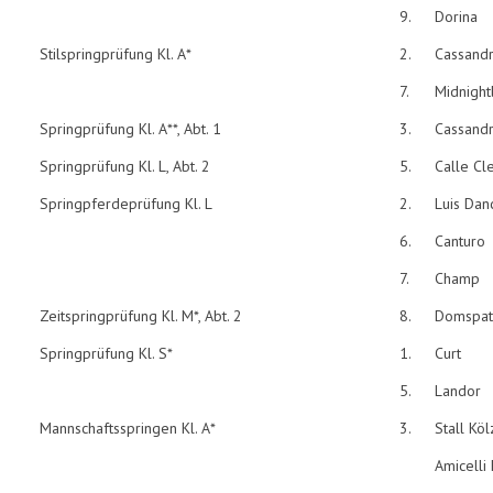
9.
Dorina
Stilspringprüfung Kl. A*
2.
Cassand
7.
Midnight
Springprüfung Kl. A**, Abt. 1
3.
Cassand
Springprüfung Kl. L, Abt. 2
5.
Calle Cl
Springpferdeprüfung Kl. L
2.
Luis Dan
6.
Canturo
7.
Champ
Zeitspringprüfung Kl. M*, Abt. 2
8.
Domspat
Springprüfung Kl. S*
1.
Curt
5.
Landor
Mannschaftsspringen Kl. A*
3.
Stall Köl
Amicelli