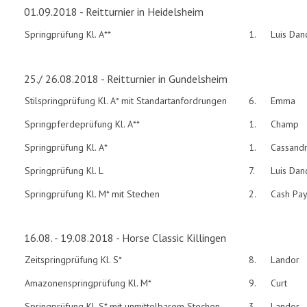
01.09.2018 - Reitturnier in Heidelsheim
Springprüfung Kl. A**
1.
Luis Dan
25./ 26.08.2018 - Reitturnier in Gundelsheim
Stilspringprüfung Kl. A* mit Standartanfordrungen
6.
Emma
Springpferdeprüfung Kl. A**
1.
Champ
Springprüfung Kl. A*
1.
Cassand
Springprüfung Kl. L
7.
Luis Dan
Springprüfung Kl. M* mit Stechen
2.
Cash Pa
16.08. - 19.08.2018 - Horse Classic Killingen
Zeitspringprüfung Kl. S*
8.
Landor
Amazonenspringprüfung Kl. M*
9.
Curt
Springprüfung Kl. S* mit unmittelbarem Stechen
3.
Landor