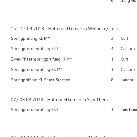
6.
Sang Goo
13. - 15.04.2018 - Hallenreitturnier in Weilheim/ Teck
Springprüfung Kl. M**
3.
Curt
Springpferdeprüfung Kl. L
4.
Canturo
Zwei-Phasenspringprüfung Kl. M*
1.
Curt
Springpferdeprüfung Kl. M*
3.
Canturo
Springprüfung Kl. S* mit Stechen
8.
Landor
07./ 08.04.2018 - Hallenreitturnier in Schefflenz
Springpferdeprüfung Kl. L
1.
Luis Dan