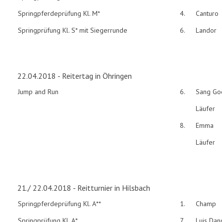
Springpferdeprüfung Kl. M*
4.
Canturo
Springprüfung Kl. S* mit Siegerrunde
6.
Landor
22.04.2018 - Reitertag in Öhringen
Jump and Run
6.
Sang Goo
Läufer
8.
Emma
Läufer
21./ 22.04.2018 - Reitturnier in Hilsbach
Springpferdeprüfung Kl. A**
1.
Champ
Springprüfung Kl. A*
7.
Luis Dan