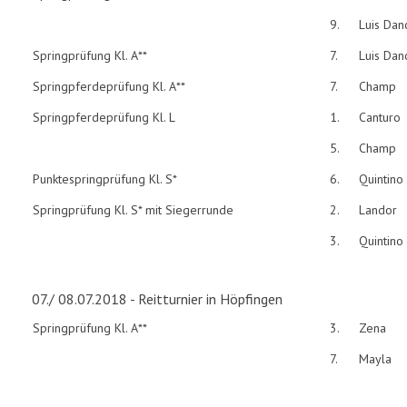
9.
Luis Dan
Springprüfung Kl. A**
7.
Luis Dan
Springpferdeprüfung Kl. A**
7.
Champ
Springpferdeprüfung Kl. L
1.
Canturo
5.
Champ
Punktespringprüfung Kl. S*
6.
Quintino
Springprüfung Kl. S* mit Siegerrunde
2.
Landor
3.
Quintino
07./ 08.07.2018 - Reitturnier in Höpfingen
Springprüfung Kl. A**
3.
Zena
7.
Mayla