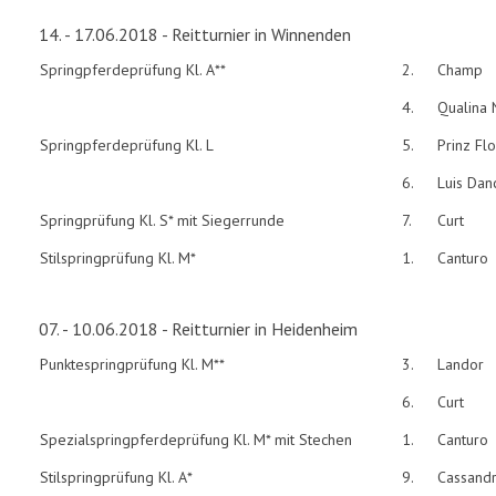
14. - 17.06.2018 - Reitturnier in Winnenden
Springpferdeprüfung Kl. A**
2.
Champ
4.
Qualina 
Springpferdeprüfung Kl. L
5.
Prinz Flo
6.
Luis Dan
Springprüfung Kl. S* mit Siegerrunde
7.
Curt
Stilspringprüfung Kl. M*
1.
Canturo
07. - 10.06.2018 - Reitturnier in Heidenheim
Punktespringprüfung Kl. M**
3.
Landor
6.
Curt
Spezialspringpferdeprüfung Kl. M* mit Stechen
1.
Canturo
Stilspringprüfung Kl. A*
9.
Cassand