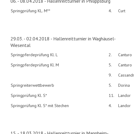
06. - 08.04.2018 - Hallenreitturnier in Philippsburg
Springprüfung KL. M**
4.
Curt
29.03. - 02.04.2018 - Hallenreitturnier in Waghäusel-
Wiesental
Springpferdeprüfung Kl. L
2.
Canturo
Springpferdeprüfung Kl. M
5.
Canturo
9.
Cassand
Springreiterwettbewerb
5.
Dorina
Springprüfung Kl. S*
11.
Landor
Springprüfung Kl. S* mit Stechen
4.
Landor
15. - 18.03.2018 - Hallenreitturnier in Mannheim-