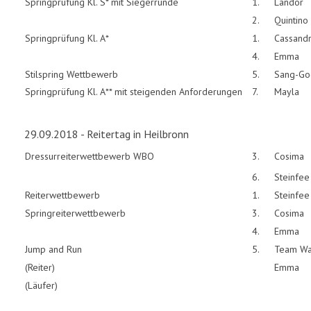
Springprüfung Kl. S* mit Siegerrunde
1.
Landor
2.
Quintino
Springprüfung Kl. A*
1.
Cassand
4.
Emma
Stilspring Wettbewerb
5.
Sang-Go
Springprüfung Kl. A** mit steigenden Anforderungen
7.
Mayla
29.09.2018 - Reitertag in Heilbronn
Dressurreiterwettbewerb WBO
3.
Cosima
6.
Steinfee
Reiterwettbewerb
1.
Steinfee
Springreiterwettbewerb
3.
Cosima
4.
Emma
Jump and Run
5.
Team Wa
(Reiter)
Emma
(Läufer)