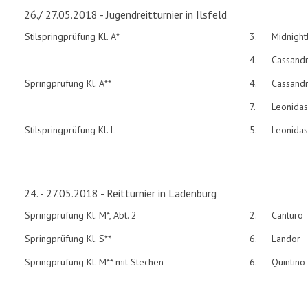
26./ 27.05.2018 - Jugendreitturnier in Ilsfeld
Stilspringprüfung Kl. A*
3.
Midnight
4.
Cassand
Springprüfung Kl. A**
4.
Cassand
7.
Leonidas
Stilspringprüfung Kl. L
5.
Leonidas
24. - 27.05.2018 - Reitturnier in Ladenburg
Springprüfung Kl. M*, Abt. 2
2.
Canturo
Springprüfung Kl. S**
6.
Landor
Springprüfung Kl. M** mit Stechen
6.
Quintino