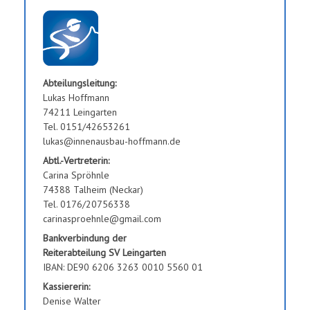
Abteilungsleitung:
Lukas Hoffmann
74211 Leingarten
Tel. 0151/42653261
lukas@innenausbau-hoffmann.de
Abtl.-Vertreterin:
Carina Spröhnle
74388 Talheim (Neckar)
Tel. 0176/20756338
carinasproehnle@gmail.com
Bankverbindung der
Reiterabteilung SV Leingarten
IBAN: DE90 6206 3263 0010 5560 01
Kassiererin:
Denise Walter