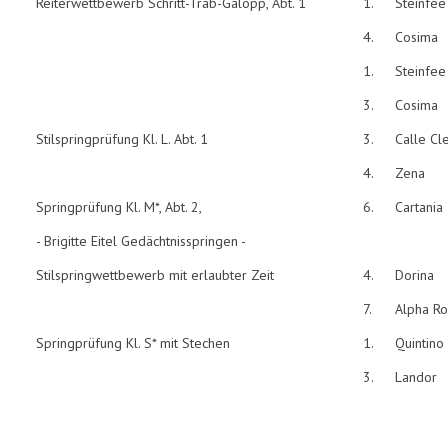
Reiterwettbewerb Schritt-Trab-Galopp, Abt. 1
1.
Steinfee
4.
Cosima
1.
Steinfee
3.
Cosima
Stilspringprüfung Kl. L. Abt. 1
3.
Calle Cl
4.
Zena
Springprüfung Kl. M*, Abt. 2,
6.
Cartania
- Brigitte Eitel Gedächtnisspringen -
Stilspringwettbewerb mit erlaubter Zeit
4.
Dorina
7.
Alpha R
Springprüfung Kl. S* mit Stechen
1.
Quintino
3.
Landor