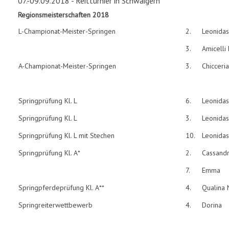
07.-09.09.2018 - Reitturnier in Schwaigern
Regionsmeisterschaften 2018
L-Championat-Meister-Springen
2.
Leonidas
3.
Amicelli
A-Championat-Meister-Springen
3.
Chicceria
Springprüfung Kl. L
6.
Leonidas
Springprüfung Kl. L
3.
Leonidas
Springprüfung Kl. L mit Stechen
10.
Leonidas
Springprüfung Kl. A*
2.
Cassand
7.
Emma
Springpferdeprüfung Kl. A**
4.
Qualina 
Springreiterwettbewerb
4.
Dorina