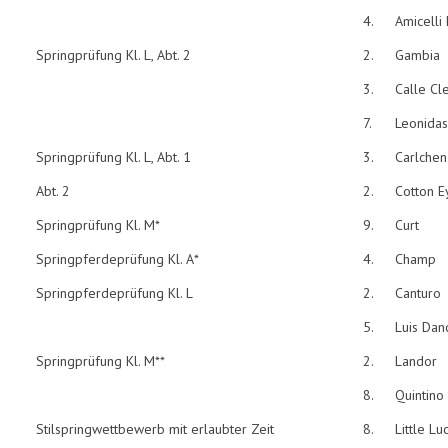
4.
Amicelli
Springprüfung Kl. L, Abt. 2
2.
Gambia
3.
Calle Cl
7.
Leonidas
Springprüfung Kl. L, Abt. 1
3.
Carlchen
Abt. 2
2.
Cotton E
Springprüfung Kl. M*
9.
Curt
Springpferdeprüfung Kl. A*
4.
Champ
Springpferdeprüfung Kl. L
2.
Canturo
5.
Luis Dan
Springprüfung Kl. M**
2.
Landor
8.
Quintino
Stilspringwettbewerb mit erlaubter Zeit
8.
Little Lu