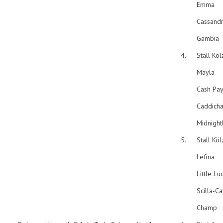
Emma
Cassand
Gambia
4.
Stall Köl
Mayla
Cash Pa
Caddich
Midnight
5.
Stall Köl
Lefina
Little Lu
Scilla-Ca
Champ