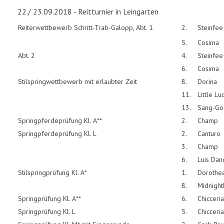
22./ 23.09.2018 - Reitturnier in Leingarten
Reiterwettbewerb Schritt-Trab-Galopp, Abt. 1
2.
Steinfee
5.
Cosima
Abt. 2
4.
Steinfee
6.
Cosima
Stilspringwettbewerb mit erlaubter Zeit
8.
Dorina
11.
Little Lu
13.
Sang-Go
Springpferdeprüfung Kl. A**
2.
Champ
Springpferdeprüfung Kl. L
2.
Canturo
3.
Champ
6.
Luis Dan
Stilspringprüfung Kl. A*
1.
Dorothe
8.
Midnight
Springprüfung Kl. A**
6.
Chicceria
Springprüfung Kl. L
5.
Chicceria