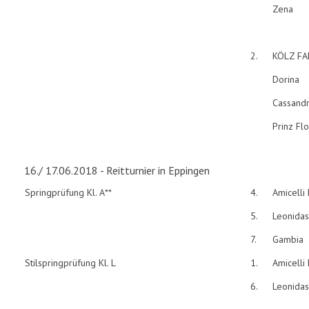
Zena
2.
KÖLZ FA
Dorina
Cassand
Prinz Flo
16./ 17.06.2018 - Reitturnier in Eppingen
Springprüfung Kl. A**
4.
Amicelli
5.
Leonidas
7.
Gambia
Stilspringprüfung Kl. L
1.
Amicelli
6.
Leonidas