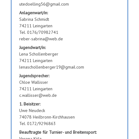
utedoelling56@gmail.com
Anlagenwart/in:
Sabrina Schmidt
74211 Leingarten
Tel. 0176/70982741
reber-sabrina@web.de
Jugendwart/in:
Lena Schollenberger
74211 Leingarten
lenaschollenberger19@gmail.com
Jugendsprecher:
Chloe Wallisser
74211 Leingarten
c.wallisser@web.de
1. Beisitzer:
Uwe Neudeck
74078 Heilbronn-Kirchhausen
Tel. 0172/9296863
Beauftragte für Turnier- und Breitensport:
Verena Kölz