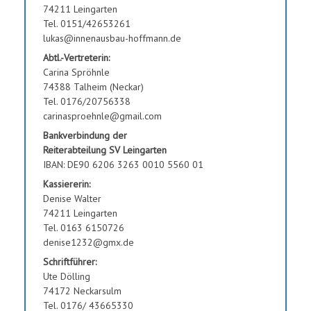
74211 Leingarten
Tel. 0151/42653261
lukas@innenausbau-hoffmann.de
Abtl.-Vertreterin:
Carina Spröhnle
74388 Talheim (Neckar)
Tel. 0176/20756338
carinasproehnle@gmail.com
Bankverbindung der
Reiterabteilung SV Leingarten
IBAN: DE90 6206 3263 0010 5560 01
Kassiererin:
Denise Walter
74211 Leingarten
Tel. 0163 6150726
denise1232@gmx.de
Schriftführer:
Ute Dölling
74172 Neckarsulm
Tel. 0176/ 43665330