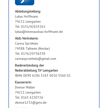
Abteilungsleitung:
Lukas Hoffmann
74211 Leingarten
Tel. 0151/42653261
lukas@innenausbau-hoffmann.de
Abtl.-Vertreterin:
Carina Spröhnle
74388 Talheim (Neckar)
Tel. 0176/20756338
carinasproehnle@gmail.com
Bankverbindung der
Reiterabteilung SV Leingarten
IBAN: DE90 6206 3263 0010 5560 01
Kassiererin:
Denise Walter
74211 Leingarten
Tel. 0163 6150726
denise1232@gmx.de