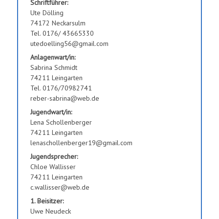
Schriftführer:
Ute Dölling
74172 Neckarsulm
Tel. 0176/ 43665330
utedoelling56@gmail.com
Anlagenwart/in:
Sabrina Schmidt
74211 Leingarten
Tel. 0176/70982741
reber-sabrina@web.de
Jugendwart/in:
Lena Schollenberger
74211 Leingarten
lenaschollenberger19@gmail.com
Jugendsprecher:
Chloe Wallisser
74211 Leingarten
c.wallisser@web.de
1. Beisitzer:
Uwe Neudeck