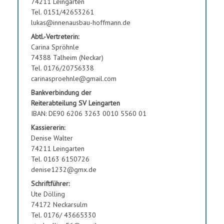
74211 Leingarten
Tel. 0151/42653261
lukas@innenausbau-hoffmann.de
Abtl.-Vertreterin:
Carina Spröhnle
74388 Talheim (Neckar)
Tel. 0176/20756338
carinasproehnle@gmail.com
Bankverbindung der
Reiterabteilung SV Leingarten
IBAN: DE90 6206 3263 0010 5560 01
Kassiererin:
Denise Walter
74211 Leingarten
Tel. 0163 6150726
denise1232@gmx.de
Schriftführer:
Ute Dölling
74172 Neckarsulm
Tel. 0176/ 43665330