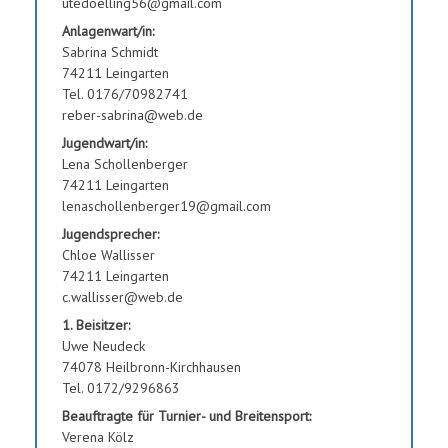
utedoelling56@gmail.com
Anlagenwart/in:
Sabrina Schmidt
74211 Leingarten
Tel. 0176/70982741
reber-sabrina@web.de
Jugendwart/in:
Lena Schollenberger
74211 Leingarten
lenaschollenberger19@gmail.com
Jugendsprecher:
Chloe Wallisser
74211 Leingarten
c.wallisser@web.de
1. Beisitzer:
Uwe Neudeck
74078 Heilbronn-Kirchhausen
Tel. 0172/9296863
Beauftragte für Turnier- und Breitensport:
Verena Kölz